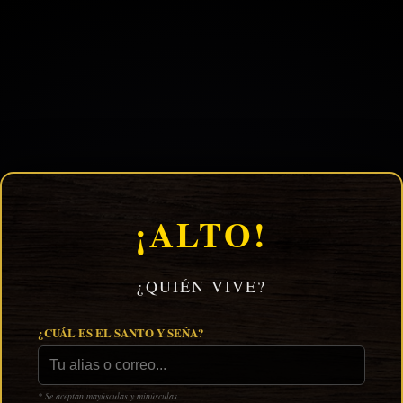
¡ALTO!
¿QUIÉN VIVE?
¿CUÁL ES EL SANTO Y SEÑA?
* Se aceptan mayúsculas y minúsculas